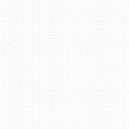
Akce již proběhla
Porta Bohemica
25.5.2026
Naturální vinařství z Velkých Žernosek