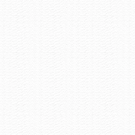
Degustace šumivých vín
13.7.2026
Šumivé víno má mnoho tváří a my Vás zveme,
abyste s námi ochutnali 8 unikátních kousků
vyselektovaných napříč Evropou.