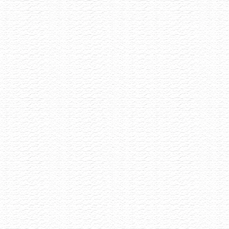
Akce již proběhla
Vinařství Ilias
8.6.2026
Malé rodinné vynařství z Pavlova