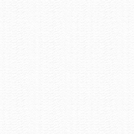
Akce již proběhla
Porta Bohemica
25.5.2026
Naturální vinařství z Velkých Žernosek