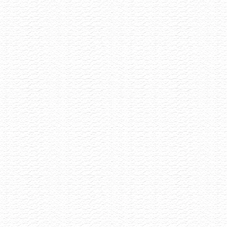
Degustace šumivých vín
13.7.2026
Šumivé víno má mnoho tváří a my Vás zveme,
abyste s námi ochutnali 8 unikátních kousků
vyselektovaných napříč Evropou.