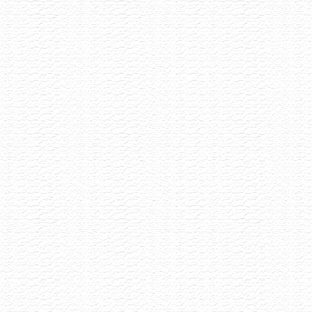
Akce již proběhla
Vinařství Ilias
8.6.2026
Malé rodinné vynařství z Pavlova