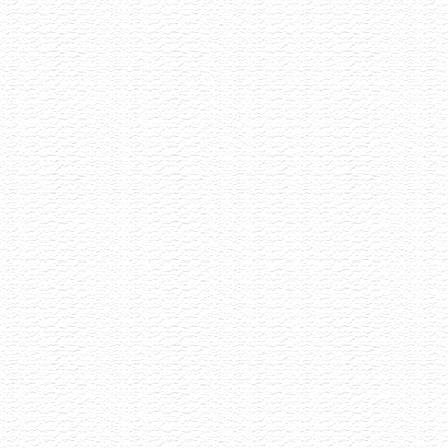
Degustace šumivých vín
13.7.2026
Šumivé víno má mnoho tváří a my Vás zveme,
abyste s námi ochutnali 8 unikátních kousků
vyselektovaných napříč Evropou.
Akce již proběhla