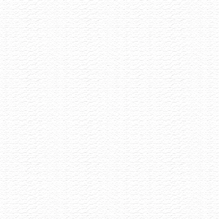
Selekce pétnatů napříč styly i původem
Akce již proběhla
Vinařství Ilias
8.6.2026