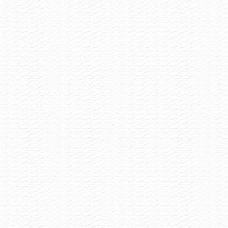
Letní Pétnaty
22.6.2026
Selekce pétnatů napříč styly i původem
Akce již proběhla