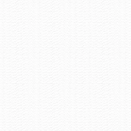
Degustace šumivých vín
13.7.2026
Šumivé víno má mnoho tváří a my Vás zveme,
abyste s námi ochutnali 8 unikátních kousků
vyselektovaných napříč Evropou.