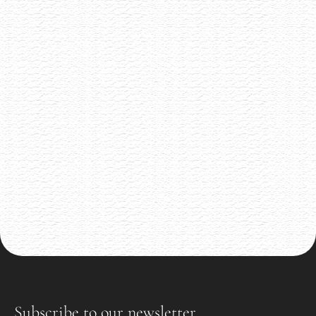
Vinařství Ilias
8.6.2026
Malé rodinné vynařství z Pavlova
Akce již proběhla
Subscribe to our newsletter