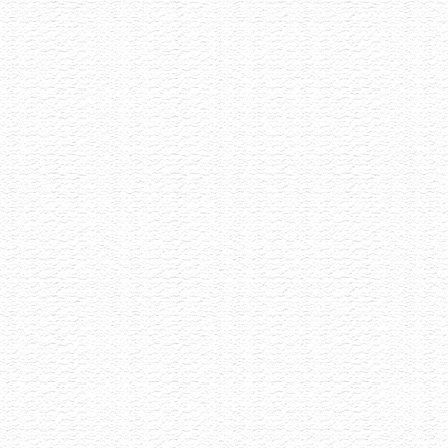
Letní Pétnaty
22.6.2026
Selekce pétnatů napříč styly i původem
Akce již proběhla