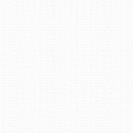
Degustace šumivých vín
13.7.2026
Šumivé víno má mnoho tváří a my Vás zveme,
abyste s námi ochutnali 8 unikátních kousků
vyselektovaných napříč Evropou.