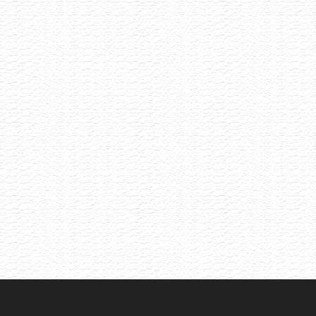
Letní Pétnaty
22.6.2026
Selekce pétnatů napříč styly i původem
Akce již proběhla