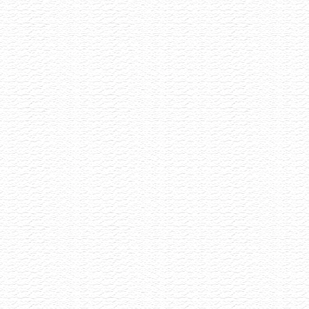
Vinařství Ilias
Akce již proběhla