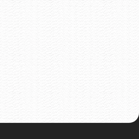
8.6.2026
Malé rodinné vynařství z Pavlova