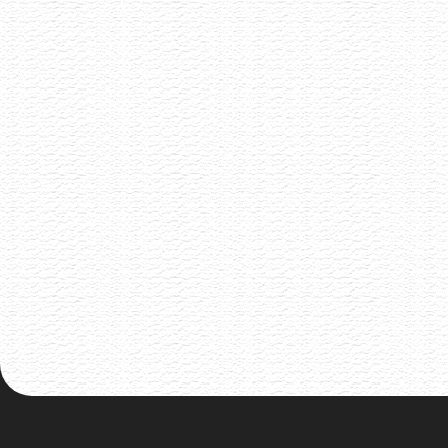
Degustace šumivých vín
13.7.2026
Šumivé víno má mnoho tváří a my Vás zveme,
abyste s námi ochutnali 8 unikátních kousků
vyselektovaných napříč Evropou.
Akce již proběhla