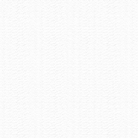
Akce již proběhla
Vinařství Ilias
8.6.2026
Malé rodinné vynařství z Pavlova
Akce již proběhla