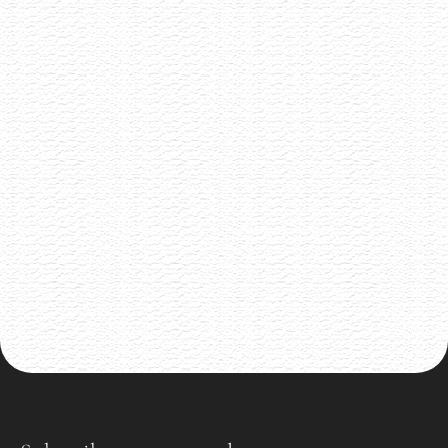
Porta Bohemica
25.5.2026
Naturální vinařství z Velkých Žernosek
Akce již proběhla