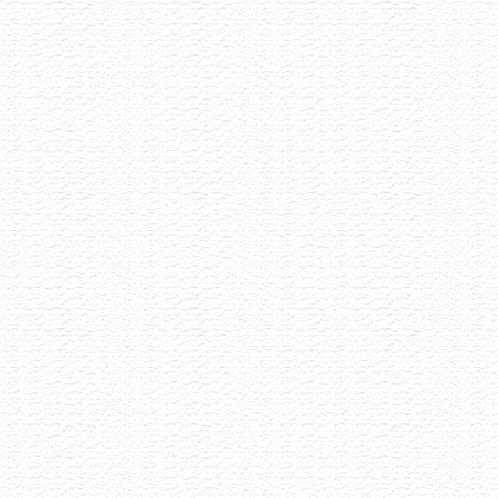
Letní Pétnaty
22.6.2026
Selekce pétnatů napříč styly i původem