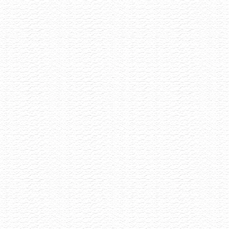
Letní Pétnaty
22.6.2026
Selekce pétnatů napříč styly i původem
Akce již proběhla