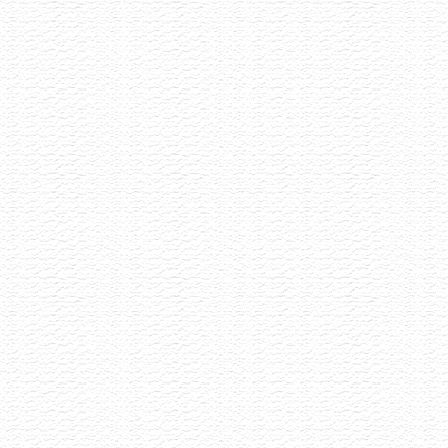
Degustace šumivých vín
13.7.2026
Šumivé víno má mnoho tváří a my Vás zveme,
abyste s námi ochutnali 8 unikátních kousků
vyselektovaných napříč Evropou.