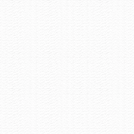
Vinařství Ilias
Akce již proběhla
8.6.2026
Malé rodinné vynařství z Pavlova