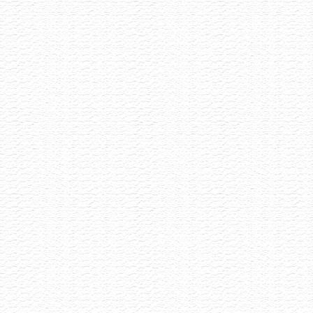
Letní Pétnaty
22.6.2026
Selekce pétnatů napříč styly i původem