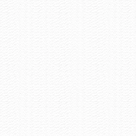
Letní Pétnaty
22.6.2026
Selekce pétnatů napříč styly i původem