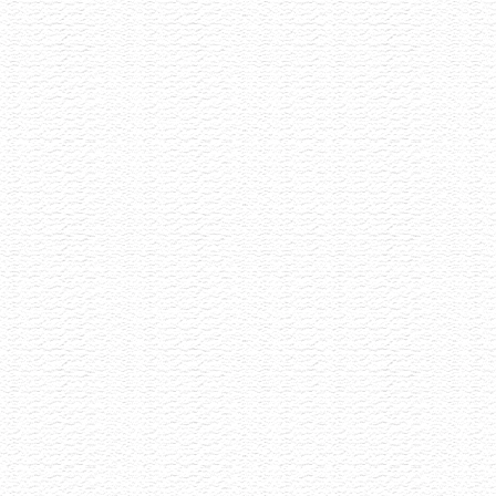
Degustace šumivých vín
13.7.2026
Šumivé víno má mnoho tváří a my Vás zveme,
abyste s námi ochutnali 8 unikátních kousků
vyselektovaných napříč Evropou.