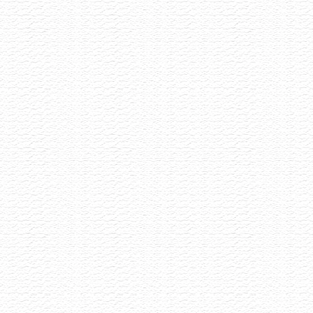
Vinařství Ilias
Akce již proběhla
8.6.2026
Malé rodinné vynařství z Pavlova