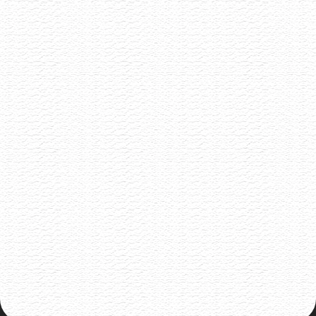
Akce již proběhla
Vinařství Ilias
8.6.2026
Malé rodinné vynařství z Pavlova
Akce již proběhla