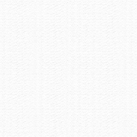
Šumivé víno má mnoho tváří a my Vás zveme,
abyste s námi ochutnali 8 unikátních kousků
vyselektovaných napříč Evropou.
Akce již proběhla