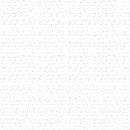
Degustace šumivých vín
13.7.2026