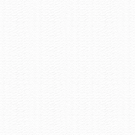
Letní Pétnaty
22.6.2026
Selekce pétnatů napříč styly i původem