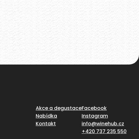
Malé rodinné vynařství z Pavlova
Akce a degustace
Facebook
Nabídka
Instagram
Kontakt
info@winehub.cz
+420 737 235 550