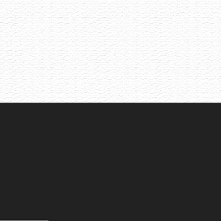
Selekce pétnatů napříč styly i původem
Akce již proběhla