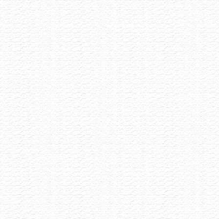
Vinařství Ilias
Akce již proběhla
8.6.2026