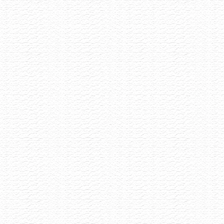
Degustace šumivých vín
13.7.2026
Šumivé víno má mnoho tváří a my Vás zveme,
abyste s námi ochutnali 8 unikátních kousků