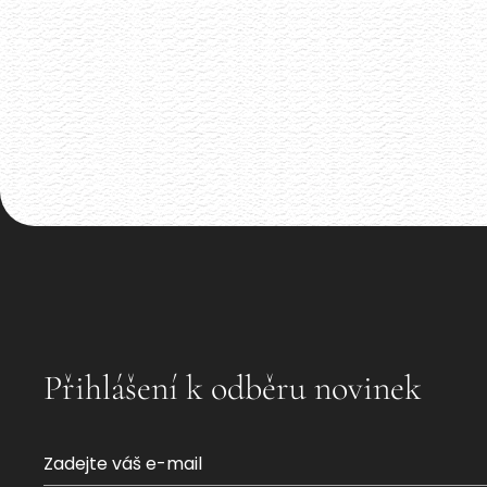
vyselektovaných napříč Evropou.
Akce již proběhla
Přihlášení k odběru novinek